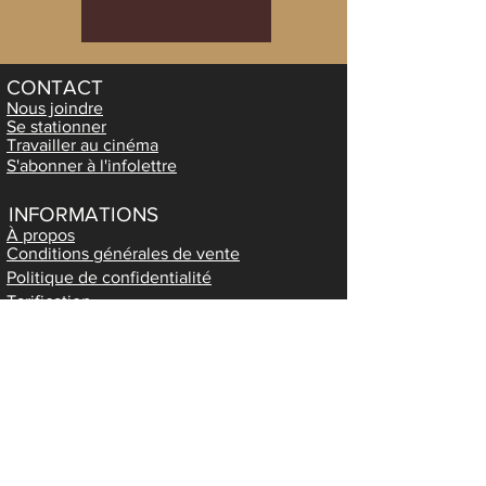
CONTACT
Nous joindre
Se stationner
Travailler au cinéma
S'abonner à l'infolettre
INFORMATIONS
À propos
Conditions générales de vente
Politique de confidentialité
Tarification
Ciné-Carte et Carte-Cadeau
Les Aventuriers-Voyageurs
Le Cinéfil, cinéma d'auteur et
documentaire
SERVICES
Annoncez sur nos écrans
Location de salle